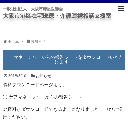
一般社団法人 大阪市港区医師会
大阪市港区在宅医療・介護連携相談支援室
トップ
ごあいさつ
ホーム
お知らせ
資料
ケアマネージャーからの報告シートをダウンロードいただ
けます。
ニュースレター
2018/8/10
お知らせ
新着情報
資料ダウンロード
ページより、
お問合せ
① ケアマネージャーからの報告シート
の資料がダウンロードできるようになりました！
ぜひご活
用ください。